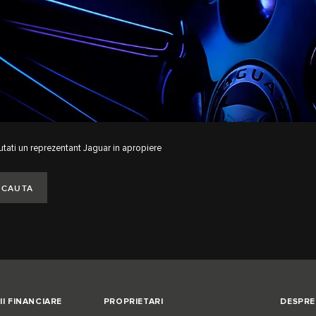
tati un reprezentant Jaguar in apropiere
CAUTA
II FINANCIARE
PROPRIETARI
DESPRE