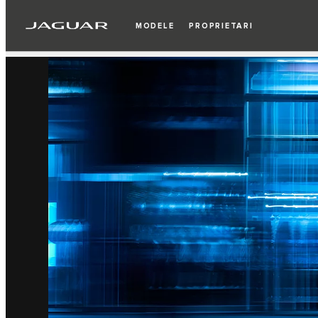
2
/
2
MODELE
PROPRIETARI