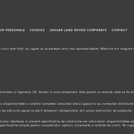
LOR PERSONALE
COOKIES
JAGUAR LAND ROVER CORPORATE
CONTACT
 unui pret final, va rugam sa va adresati celui mai apropiat dealer. Masinile din imagine s
nformitate cu legislatia UE. Numai in scop comparativ. Este posibil ca valorile reale sa fie 
 disponibilitate si conditii complete, consultati site-ul jaguar.ro sau contactati distribuito
 site-urile jaguar.ro pot fi temporar indisponibile, din cauza restrictiilor de productie. 
ctori afecteaza in prezent specificatiile de constructie ale vehiculelor, disponibilitatea op
 specificatiile actuale pentru caracteristici, optiuni, ornamente si scheme de culori. Va ru