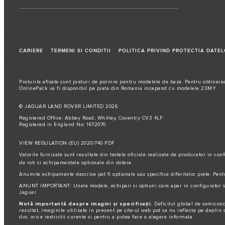
CARIERE
TERMENI SI CONDITII
POLITICA PRIVIND PROTECTIA DATE
Preturile afisate sunt preturi de pornire pentru modelele de baza. Pentru obtinerea
OnlinePack va fi disponibil pe piata din Romania incepand cu modelele 23MY.
© JAGUAR LAND ROVER LIMITED 2026
Registered Office: Abbey Road, Whitley, Coventry CV3 4LF
Registered in England No: 1672070
VIEW REGULATION (EU) 2020/740 PDF
Valorile furnizate sunt rezultate din testele oficiale realizate de producator in co
de roti si echipamentele optionale din dotare.
Anumite echipamente descrise pot fi optionale sau specifice diferitelor piete. Pentru
ANUNT IMPORTANT: Unele modele, echipari si optiuni care apar in configurator si pe
Jaguar.
Notă importantă despre imagini și specificații.
Deficitul global de semicondu
rezultat, imaginile utilizate in prezent pe site-ul web pot sa nu reflecte pe deplin
dvs. orice restrictii curente si pentru a putea face o alegere informata.