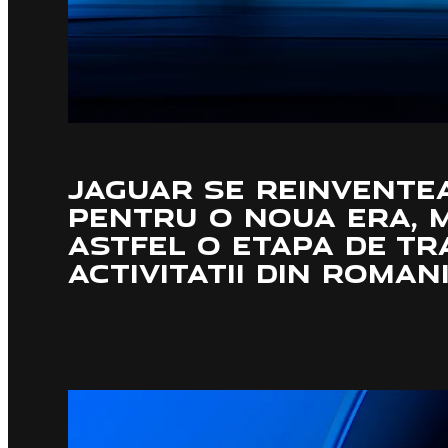
EXPLORATI VEHICULEL
APPROVED/RULATE.