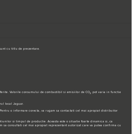
unt cu titlu de prezentare.
diferite. Valorile consumului de combustibil si emisiilor de CO
pot varia in functie
2
rul local Jaguar.
Pentru o informare corecta, va rugam sa contactati cel mai apropiat distribuitor
tiunilor si timpul de productie. Aceasta este o situatie foarte dinamica si, ca
gam sa consultati cel mai apropiat reprezentant autorizat care va putea confirma cu