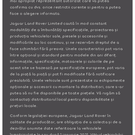
mai apropiat reprezentant autorizat care va putea
confirma cu dvs. orice restrictii curente si pentru a putea
face o alegere informata.
Jaguar Land Rover Limited caută în mod constant
modalități de a îmbunătăți specificațiile, proiectarea și
producția vehiculelor sale, piesele și accesoriile și
modificările au loc continuu, și ne rezervăm dreptul de a
face schimbări fără preaviz. Unele caracteristici pot varia
între opțional și standard pentru modele din ani diferiț.
Informațiile, specificațiile, motoarele și culorile de pe
acest site se bazează pe specificațiile europene, pot varia
de la piață la piață și pot fi modificate fără notificare
prealabilă. Unele vehicule sunt prezentate cu echipamente
opționale și accesorii cu montare la distribuitori, care s-ar
putea să nu fie disponibile pe toate piețele. Vă rugăm să
contactați distribuitorul local pentru disponibilitate și
prețuri locale.
Conform legislației europene, Jaguar Land Rover în
calitate de producător, are obligația de a colecta și de a
dezvălui anumite date referitoare la vehiculele
înmatriculate la sau după 1 ianuarie 2021. VIN-ul vehiculului,