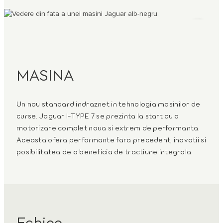
2
/
3
MASINA
Un nou standard indraznet in tehnologia masinilor de
curse. Jaguar I-TYPE 7 se prezinta la start cu o
motorizare complet noua si extrem de performanta.
Aceasta ofera performante fara precedent, inovatii si
posibilitatea de a beneficia de tractiune integrala.
Echipa