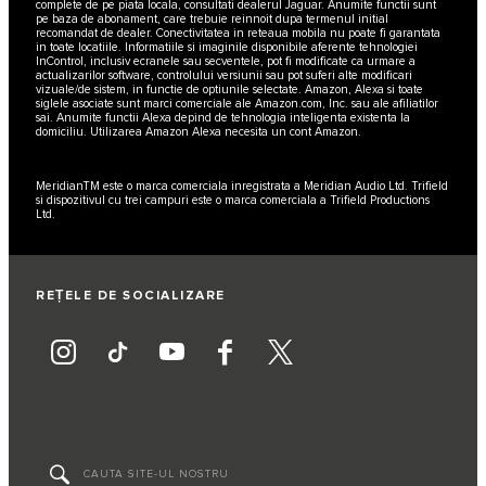
complete de pe piata locala, consultati dealerul Jaguar. Anumite functii sunt
pe baza de abonament, care trebuie reinnoit dupa termenul initial
recomandat de dealer. Conectivitatea in reteaua mobila nu poate fi garantata
in toate locatiile. Informatiile si imaginile disponibile aferente tehnologiei
InControl, inclusiv ecranele sau secventele, pot fi modificate ca urmare a
actualizarilor software, controlului versiunii sau pot suferi alte modificari
vizuale/de sistem, in functie de optiunile selectate. Amazon, Alexa si toate
siglele asociate sunt marci comerciale ale Amazon.com, Inc. sau ale afiliatilor
sai. Anumite functii Alexa depind de tehnologia inteligenta existenta la
domiciliu. Utilizarea Amazon Alexa necesita un cont Amazon.
MeridianTM este o marca comerciala inregistrata a Meridian Audio Ltd. Trifield
si dispozitivul cu trei campuri este o marca comerciala a Trifield Productions
Ltd.
REȚELE DE SOCIALIZARE