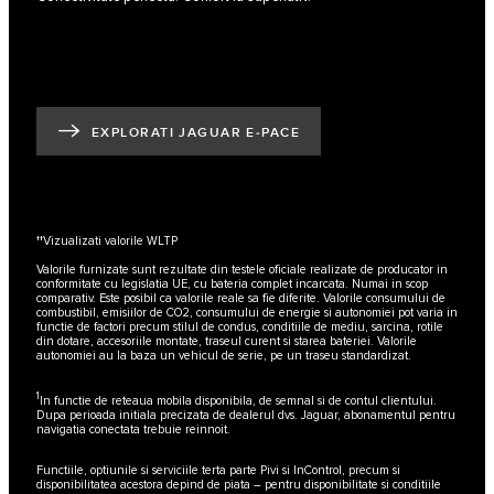
EXPLORATI JAGUAR E‑PACE
††
Vizualizati valorile WLTP
Valorile furnizate sunt rezultate din testele oficiale realizate de producator in
conformitate cu legislatia UE, cu bateria complet incarcata. Numai in scop
comparativ. Este posibil ca valorile reale sa fie diferite. Valorile consumului de
combustibil, emisiilor de CO2, consumului de energie si autonomiei pot varia in
functie de factori precum stilul de condus, conditiile de mediu, sarcina, rotile
din dotare, accesoriile montate, traseul curent si starea bateriei. Valorile
autonomiei au la baza un vehicul de serie, pe un traseu standardizat.
1
In functie de reteaua mobila disponibila, de semnal si de contul clientului.
Dupa perioada initiala precizata de dealerul dvs. Jaguar, abonamentul pentru
navigatia conectata trebuie reinnoit.
Functiile, optiunile si serviciile terta parte Pivi si InControl, precum si
disponibilitatea acestora depind de piata – pentru disponibilitate si conditiile