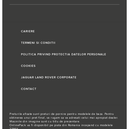
CARIERE
TERMENI SI CONDITII
POLITICA PRIVIND PROTECTIA DATELOR PERSONALE
COOKIES
JAGUAR LAND ROVER CORPORATE
CONTACT
Preturile afisate sunt preturi de pornire pentru modelele de baza. Pentru
obtinerea unui pret final, va rugam sa va adresati celui mai apropiat dealer.
Masinile din imagine sunt cu titlu de prezentare.
OnlinePack va fi disponibil pe piata din Romania incepand cu modelele
23MY.