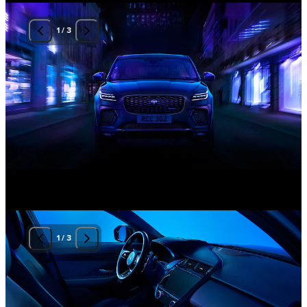
1
/
3
1
/
3