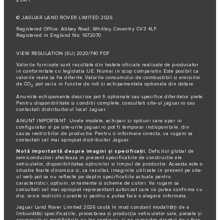
© JAGUAR LAND ROVER LIMITED 2026
Registered Office: Abbey Road, Whitley, Coventry CV3 4LF
Registered in England No: 1672070
VIEW REGULATION (EU) 2020/740 PDF
Valorile furnizate sunt rezultate din testele oficiale realizate de producator
in conformitate cu legislatia UE. Numai in scop comparativ. Este posibil ca
valorile reale sa fie diferite. Valorile consumului de combustibil si emisiilor
de CO
pot varia in functie de roti si echipamentele optionale din dotare.
2
Anumite echipamente descrise pot fi optionale sau specifice diferitelor piete.
Pentru disponibilitate si conditii complete, consultati site-ul jaguar.ro sau
contactati distribuitorul local Jaguar.
ANUNT IMPORTANT: Unele modele, echipari si optiuni care apar in
configurator si pe site-urile jaguar.ro pot fi temporar indisponibile, din
cauza restrictiilor de productie. Pentru o informare corecta, va rugam sa
contactati cel mai apropiat distribuitor Jaguar.
Notă importantă despre imagini și specificații.
Deficitul global de
semiconductori afecteaza in prezent specificatiile de constructie ale
vehiculelor, disponibilitatea optiunilor si timpul de productie. Aceasta este o
situatie foarte dinamica si, ca rezultat, imaginile utilizate in prezent pe site-
ul web pot sa nu reflecte pe deplin specificatiile actuale pentru
caracteristici, optiuni, ornamente si scheme de culori. Va rugam sa
consultati cel mai apropiat reprezentant autorizat care va putea confirma cu
dvs. orice restrictii curente si pentru a putea face o alegere informata.
Jaguar Land Rover Limited 2026 caută în mod constant modalități de a
îmbunătăți specificațiile, proiectarea și producția vehiculelor sale, piesele și
accesoriile și modificările au loc continuu, și ne rezervăm dreptul de a face