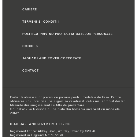
CARIERE
TERMENI SI CONDITII
POLITICA PRIVIND PROTECTIA DATELOR PERSONALE
COOKIES
JAGUAR LAND ROVER CORPORATE
CONTACT
Preturile afisate sunt preturi de pornire pentru modelele de baza. Pentru
obtinerea unui pret final, va rugam sa va adresati celui mai apropiat dealer.
Masinile din imagine sunt cu titlu de prezentare.
OnlinePack va fi disponibil pe piata din Romania incepand cu modelele
23MY.
© JAGUAR LAND ROVER LIMITED 2026
Registered Office: Abbey Road, Whitley, Coventry CV3 4LF
Registered in England No: 1672070