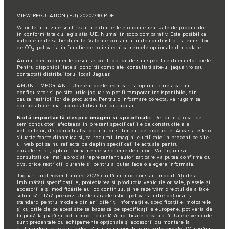
VIEW REGULATION (EU) 2020/740 PDF
Valorile furnizate sunt rezultate din testele oficiale realizate de producator
in conformitate cu legislatia UE. Numai in scop comparativ. Este posibil ca
valorile reale sa fie diferite. Valorile consumului de combustibil si emisiilor
de CO
pot varia in functie de roti si echipamentele optionale din dotare.
2
Anumite echipamente descrise pot fi optionale sau specifice diferitelor piete.
Pentru disponibilitate si conditii complete, consultati site-ul jaguar.ro sau
contactati distribuitorul local Jaguar.
ANUNT IMPORTANT: Unele modele, echipari si optiuni care apar in
configurator si pe site-urile jaguar.ro pot fi temporar indisponibile, din
cauza restrictiilor de productie. Pentru o informare corecta, va rugam sa
contactati cel mai apropiat distribuitor Jaguar.
Notă importantă despre imagini și specificații.
Deficitul global de
semiconductori afecteaza in prezent specificatiile de constructie ale
vehiculelor, disponibilitatea optiunilor si timpul de productie. Aceasta este o
situatie foarte dinamica si, ca rezultat, imaginile utilizate in prezent pe site-
ul web pot sa nu reflecte pe deplin specificatiile actuale pentru
caracteristici, optiuni, ornamente si scheme de culori. Va rugam sa
consultati cel mai apropiat reprezentant autorizat care va putea confirma cu
dvs. orice restrictii curente si pentru a putea face o alegere informata.
Jaguar Land Rover Limited 2026 caută în mod constant modalități de a
îmbunătăți specificațiile, proiectarea și producția vehiculelor sale, piesele și
accesoriile și modificările au loc continuu, și ne rezervăm dreptul de a face
schimbări fără preaviz. Unele caracteristici pot varia între opțional și
standard pentru modele din ani diferiț. Informațiile, specificațiile, motoarele
și culorile de pe acest site se bazează pe specificațiile europene, pot varia de
la piață la piață și pot fi modificate fără notificare prealabilă. Unele vehicule
sunt prezentate cu echipamente opționale și accesorii cu montare la