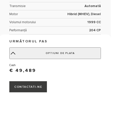
Transmisie
Automată
Motor
Hibrid (MHEV), Diesel
Volumul motorului
1999 CC
Performanță
204 CP
Caracteristici exterioare
Portofino Blue
URMĂTORUL PAS
Caracteristici scaune şi interior
Ebony/Cloud
OPTIUNI DE PLATA
Numar de locuri
5 locuri
Codul VIN
SADFA2BN1R1041406
cash
€ 49,489
CONTACTATI-NE