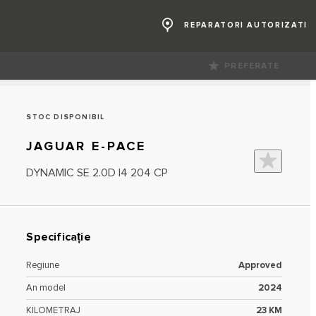
REPARATORI AUTORIZATI
‎PREFERATE
STOC DISPONIBIL
JAGUAR E-PACE
DYNAMIC SE 2.0D I4 204 CP
Specificație
Regiune
Approved
An model
2024
KILOMETRAJ
23 KM