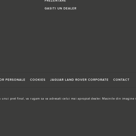
PREZENTARE
GASITI UN DEALER
LOR PERSONALE
COOKIES
JAGUAR LAND ROVER CORPORATE
CONTACT
 unui pret final, va rugam sa va adresati celui mai apropiat dealer. Masinile din imagine s