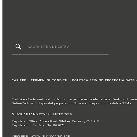
CARIERE
TERMENI SI CONDITII
POLITICA PRIVIND PROTECTIA DATE
Preturile afisate sunt preturi de pornire pentru modelele de baza. Pentru obtinerea
OnlinePack va fi disponibil pe piata din Romania incepand cu modelele 23MY.
© JAGUAR LAND ROVER LIMITED 2026
Registered Office: Abbey Road, Whitley, Coventry CV3 4LF
Registered in England No: 1672070
VIEW REGULATION (EU) 2020/740 PDF