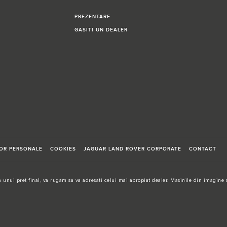
PREZENTARE
GASITI UN DEALER
LOR PERSONALE
COOKIES
JAGUAR LAND ROVER CORPORATE
CONTACT
 unui pret final, va rugam sa va adresati celui mai apropiat dealer. Masinile din imagine s