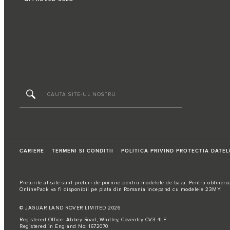
CARIERE
TERMENI SI CONDITII
POLITICA PRIVIND PROTECTIA DATE
Preturile afisate sunt preturi de pornire pentru modelele de baza. Pentru obtinerea
OnlinePack va fi disponibil pe piata din Romania incepand cu modelele 23MY.
© JAGUAR LAND ROVER LIMITED 2026
Registered Office: Abbey Road, Whitley, Coventry CV3 4LF
Registered in England No: 1672070