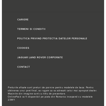
CARIERE
TERMENI SI CONDITII
POLITICA PRIVIND PROTECTIA DATELOR PERSONALE
COOKIES
JAGUAR LAND ROVER CORPORATE
CONTACT
Preturile afisate sunt preturi de pornire pentru modelele de baza. Pentru
obtinerea unui pret final, va rugam sa va adresati celui mai apropiat dealer.
Masinile din imagine sunt cu titlu de prezentare.
OnlinePack va fi disponibil pe piata din Romania incepand cu modelele
23MY.