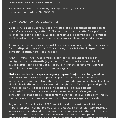
© JAGUAR LAND ROVER LIMITED 2026
Registered Office: Abbey Road, Whitley, Coventry CV3 4LF
Registered in England No: 1672070
VIEW REGULATION (EU) 2020/740 PDF
Valorile furnizate sunt rezultate din testele oficiale realizate de producator
in conformitate cu legislatia UE. Numai in scop comparativ. Este posibil ca
valorile reale sa fie diferite. Valorile consumului de combustibil si emisiilor
de CO
pot varia in functie de roti si echipamentele optionale din dotare.
2
Anumite echipamente descrise pot fi optionale sau specifice diferitelor piete.
Pentru disponibilitate si conditii complete, consultati site-ul jaguar.ro sau
contactati distribuitorul local Jaguar.
ANUNT IMPORTANT: Unele modele, echipari si optiuni care apar in
configurator si pe site-urile jaguar.ro pot fi temporar indisponibile, din
cauza restrictiilor de productie. Pentru o informare corecta, va rugam sa
contactati cel mai apropiat distribuitor Jaguar.
Notă importantă despre imagini și specificații.
Deficitul global de
semiconductori afecteaza in prezent specificatiile de constructie ale
vehiculelor, disponibilitatea optiunilor si timpul de productie. Aceasta este o
situatie foarte dinamica si, ca rezultat, imaginile utilizate in prezent pe site-
ul web pot sa nu reflecte pe deplin specificatiile actuale pentru
caracteristici, optiuni, ornamente si scheme de culori. Va rugam sa
consultati cel mai apropiat reprezentant autorizat care va putea confirma cu
dvs. orice restrictii curente si pentru a putea face o alegere informata.
Jaguar Land Rover Limited 2026 caută în mod constant modalități de a
îmbunătăți specificațiile, proiectarea și producția vehiculelor sale, piesele și
accesoriile și modificările au loc continuu, și ne rezervăm dreptul de a face
schimbări fără preaviz. Unele caracteristici pot varia între opțional și
standard pentru modele din ani diferiț. Informațiile, specificațiile, motoarele