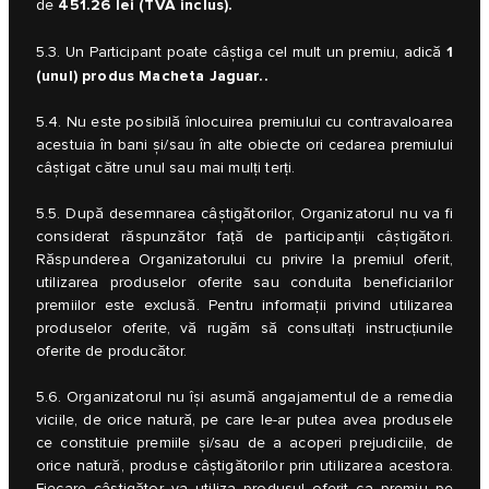
451.26 lei (TVA inclus).
de
1
5.3. Un Participant poate câștiga cel mult un premiu, adică
(unul) produs Macheta Jaguar..
5.4. Nu este posibilă înlocuirea premiului cu contravaloarea
acestuia în bani și/sau în alte obiecte ori cedarea premiului
câștigat către unul sau mai mulți terți.
5.5. După desemnarea câștigătorilor, Organizatorul nu va fi
considerat răspunzător față de participanții câștigători.
Răspunderea Organizatorului cu privire la premiul oferit,
utilizarea produselor oferite sau conduita beneficiarilor
premiilor este exclusă. Pentru informații privind utilizarea
produselor oferite, vă rugăm să consultați instrucțiunile
oferite de producător.
5.6. Organizatorul nu își asumă angajamentul de a remedia
viciile, de orice natură, pe care le-ar putea avea produsele
ce constituie premiile și/sau de a acoperi prejudiciile, de
orice natură, produse câștigătorilor prin utilizarea acestora.