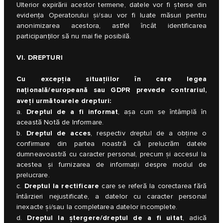
Ulterior expirării acestor termene, datele vor fi șterse din
evidența Operatorului și/sau vor fi luate măsuri pentru
anonimizarea acestora, astfel încât identificarea
participanților să nu mai fie posibilă.
VI. DREPTURI
Cu excepţia situaţiilor în care legea
națională/europeană sau GDPR prevede contrariul,
aveţi următoarele drepturi:
Dreptul de a fi informat
a.
, aşa cum se întâmplă în
această Notă de Informare.
Dreptul de acces
b.
, respectiv dreptul de a obţine o
confirmare din partea noastră că prelucrăm datele
dumneavoastră cu caracter personal, precum şi accesul la
acestea şi furnizarea de informaţii despre modul de
prelucrare.
Dreptul la rectificare
c.
care se referă la corectarea fără
întârzieri nejustificate, a datelor cu caracter personal
inexacte şi/sau la completarea datelor incomplete.
Dreptul la ştergere/dreptul de a fi uitat
d.
, adică