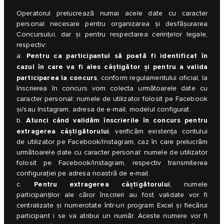
Operatorul prelucrează numai acele date cu caracter
personal necesare pentru organizarea și desfășurarea
Concursului, dar și pentru respectarea cerințelor legale,
respectiv:
Pentru ca participantul să poată fi identificat în
a.
cazul în care va fi ales câștigător și pentru a valida
participarea la concurs
, conform regulamentului oficial, la
înscrierea în concurs vom colecta următoarele date cu
caracter personal: numele de utilizator folosit pe Facebook
și/sau Instagram, adresa de e-mail, modelul configurat.
Atunci când validăm înscrierile în concurs pentru
b.
extragerea câștigătorului
, verificăm existența contului
de utilizator pe Facebook/Instagram, caz în care prelucrăm
următoarele date cu caracter personal: numele de utilizator
folosit pe Facebook/Instagram, respectiv transmiterea
configurației pe adresa noastră de e-mail.
Pentru extragerea câștigătorului
c.
, numele
participanților ale căror înscrieri au fost validate vor fi
centralizate și numerotate într-un program Excel şi fiecărui
participant i se va atribui un număr. Aceste numere vor fi