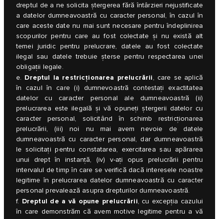
dreptul de a ne solicita ştergerea fără întârzieri nejustificate
a datelor dumneavoastră cu caracter personal, în cazul în
care aceste date nu mai sunt necesare pentru îndeplinirea
scopurilor pentru care au fost colectate şi nu există alt
temei juridic pentru prelucrare, datele au fost colectate
ilegal sau datele trebuie şterse pentru respectarea unei
obligaţii legale.
Dreptul la restricţionarea prelucrării
e.
, care se aplică
în cazul în care (i) dumnevoastră contestaţi exactitatea
datelor cu caracter personal ale dumneavoastră (ii)
prelucrarea este ilegală şi vă opuneţi ştergerii datelor cu
caracter personal, solicitând în schimb restricţionarea
prelucrării, (iii) noi nu mai avem nevoie de datele
dumneavoastră cu caracter personal, dar dumneavoastră
le solicitaţi pentru constatarea, exercitarea sau apărarea
unui drept în instanţă, (iv) v-aţi opus prelucrării pentru
intervalul de timp în care se verifică dacă interesele noastre
legitime în prelucrarea datelor dumneavoastră cu caracter
personal prevalează asupra drepturilor dumneavoastră.
Dreptul de a vă opune prelucrării
f.
, cu excepţia cazului
în care demonstrăm că avem motive legitime pentru a vă