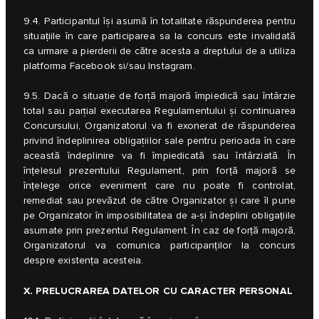
9.4. Participantul își asumă în totalitate răspunderea pentru
situațiile în care participarea sa la concurs este invalidată
ca urmare a pierderii de către acesta a dreptului de a utiliza
platforma Facebook si/sau Instagram.
9.5. Dacă o situaţie de forţă majoră împiedică sau întârzie
total sau parţial executarea Regulamentului şi continuarea
Concursului, Organizatorul va fi exonerat de răspunderea
privind îndeplinirea obligaţiilor sale pentru perioada în care
această îndeplinire va fi împiedicată sau întârziată. În
înțelesul prezentului Regulament, prin forță majoră se
înțelege orice eveniment care nu poate fi controlat,
remediat sau prevăzut de către Organizator și care îl pune
pe Organizator în imposibilitatea de a-și îndeplini obligațiile
asumate prin prezentul Regulament. În caz de forță majoră,
Organizatorul va comunica participanților la concurs
despre existența acesteia.
X. PRELUCRAREA DATELOR CU CARACTER PERSONAL