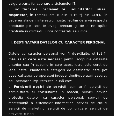
asigura buna funcționare a sistemelor IT;
soluționarea reclamațiilor, solicitărilor și/sau
j.
disputelor
, în temeiul art. 6 alin. 1 lit. f) din GDPR, în
vederea atingerii interesului nostru legitim de a vă respecta
drepturile pe care le aveți, precum și de a ne apăra
drepturile în contextul unor contestații sau litigii.
III. DESTINATARII DATELOR CU CARACTER PERSONAL
strict în
Datele cu caracter personal vor fi dezvăluite,
măsura în care este necesar
pentru scopurile detaliate
anterior sau în cazurile în care acest lucru este cerut de
lege, către următoarele categorii de destinatari care pot
avea calitatea de operatori independenți/operatori asociaţi
sau persoane împuternicite, după caz:
Furnizorii noștri de servicii
a.
, cum ar fi: servicii de
administrare și consultanță în afaceri, servicii privind
protecția datelor cu caracter personal, servicii de
mentenanță a sistemelor informatice, servicii de cloud,
servicii de marketing, servicii de comunicare, servicii de
arhivare, curieri.