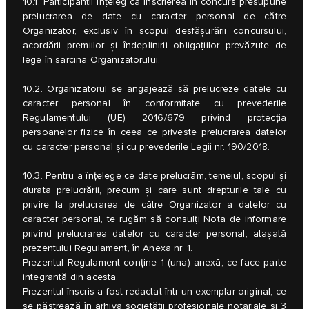
10.1. Participanții înțeleg că înscrierea în concurs presupune
prelucrarea de date cu caracter personal de către
Organizator, exclusiv în scopul desfășurării concursului,
acordării premiilor și îndeplinirii obligațiilor prevăzute de
lege în sarcina Organizatorului.
10.2. Organizatorul se angajează să prelucreze datele cu
caracter personal în conformitate cu prevederile
Regulamentului (UE) 2016/679 privind protecția
persoanelor fizice în ceea ce privește prelucrarea datelor
cu caracter personal și cu prevederile Legii nr. 190/2018.
10.3. Pentru a înțelege ce date prelucrăm, temeiul, scopul și
durata prelucrării, precum și care sunt drepturile tale cu
privire la prelucrarea de către Organizator a datelor cu
caracter personal, te rugăm să consulți Nota de informare
privind prelucrarea datelor cu caracter personal, atașată
prezentului Regulament, în Anexa nr. 1.
Prezentul Regulament conține 1 (una) anexă, ce face parte
integrantă din acesta.
Prezentul înscris a fost redactat într-un exemplar original, ce
se păstrează în arhiva societății profesionale notariale şi 3