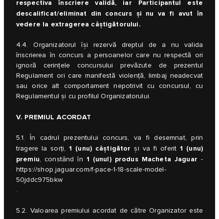
respectiva înscriere validă, iar Participantul este
descalificat/eliminat din concurs și nu va fi avut în
vedere la extragerea câștigătorului.
4.4. Organizatorul își rezervă dreptul de a nu valida
înscrierea în concurs a persoanelor care nu respectă ori
ignoră cerințele concursului prevăzute de prezentul
Regulament ori care manifestă violență, limbaj neadecvat
sau orice alt comportament nepotrivit cu concursul, cu
Regulamentul și cu profilul Organizatorului.
V. PREMIUL ACORDAT
5.1. În cadrul prezentului concurs, va fi desemnat, prin
1 (unu) câștigător
1 (unu)
tragere la sorți,
și va fi oferit
premiu
1 (unul) produs Macheta Jaguar
, constând în
-
https://shop.jaguar.com/f-pace-1-18-scale-model-
50jddc975bkw
.
5.2. Valoarea premiului acordat de către Organizator este