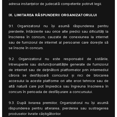
adresa instanțelor de judecată competente potrivit legii.
IX. LIMITAREA RĂSPUNDERII ORGANIZATORULUI
9.1. Organizatorul nu își asumă răspunderea pentru
pierderile, întârzierile sau orice alte piedici sau dificultăți la
înscrierea în concurs, cauzate de conexiunea la internet
sau de furnizorul de internet al persoanei care dorește să
se înscrie în concurs.
9.2. Organizatorul nu este responsabil de sistările,
întreruperile sau disfuncționalitățile generate de furnizorul
de internet sau de deținătorii platformelor prin intermediul
cărora se desfășoară concursul și nici de blocarea
accesului la aceste platforme ori alte erori tehnice sau de
altă natură care pot împiedica sau îngreuna înscrierea în
concurs în perioada de desfășurare a concursului.
9.3. După livrarea premiilor, Organizatorul nu își asumă
răspunderea pentru alterarea, pierderea sau sustragerea
produselor livrate câștigătorilor.