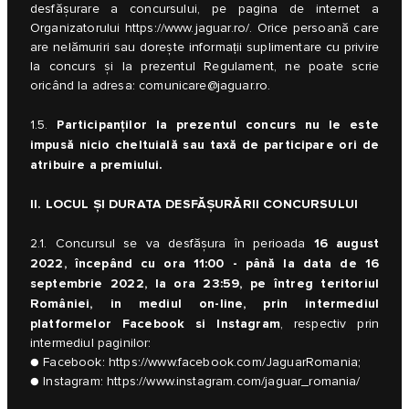
desfășurare a concursului, pe pagina de internet a
Organizatorului
https://www.jaguar.ro/
. Orice persoană care
are nelămuriri sau dorește informații suplimentare cu privire
la concurs și la prezentul Regulament, ne poate scrie
oricând la adresa:
comunicare@jaguar.ro
.
Participanților la prezentul concurs nu le este
1.5.
impusă nicio cheltuială sau taxă de participare ori de
atribuire a premiului.
II. LOCUL ȘI DURATA DESFĂȘURĂRII CONCURSULUI
16 august
2.1. Concursul se va desfășura în perioada
2022, începând cu ora 11:00 - până la data de 16
septembrie 2022, la ora 23:59, pe întreg teritoriul
României, in mediul on-line, prin intermediul
platformelor Facebook si Instagram
, respectiv prin
intermediul paginilor:
● Facebook:
https://www.facebook.com/JaguarRomania
;
● Instagram:
https://www.instagram.com/jaguar_romania/