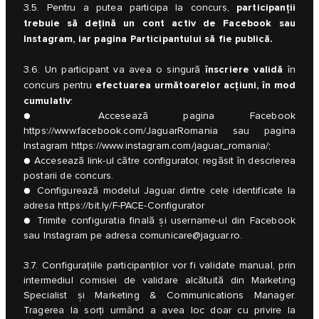
participanții
3.5. Pentru a putea participa la concurs,
trebuie să dețină un cont activ de Facebook sau
Instagram, iar pagina Participantului să fie publică.
înscriere validă
3.6. Un participant va avea o singură
în
efectuarea următoarelor acțiuni, în mod
concurs pentru
cumulativ
:
● Accesează pagina Facebook
https://www.facebook.com/JaguarRomania
sau pagina
Instagram
https://www.instagram.com/jaguar_romania/
;
● Accesează link-ul către configurator, regăsit în descrierea
postarii de concurs.
● Configurează modelul Jaguar dintre cele identificate la
adresa
https://bit.ly/F-PACE-Configurator
● Trimite configuratia finală și username-ul din Facebook
sau Instagram pe adresa
comunicare@jaguar.ro
.
3.7. Configurațiile participanților vor fi validate manual, prin
intermediul comisiei de validare alcătuită din Marketing
Specialist și Marketing & Communications Manager.
Tragerea la sorți urmând a avea loc doar cu privire la