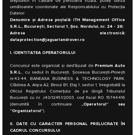
drepturilor în calitate de persoană vizată, puteți utiliza
următoarele coordonate ale Responsabilului cu Protecția
Datelor:
Denumire și Adresa poştală: ITH Management Office
S.R.L., Bucureşti, Sectorul 1, Şos. Nordului, nr. 24 - 26;
Adresa electronică:
dataprotection@jaguarlandrover.ro
I. IDENTITATEA OPERATORULUI
Premium Auto
Concursul este organizat și desfășurat de
S.R.L.
, cu sediul în București, Șoseaua București-Ploiești
nr.42-44, BANEASA BUSINESS & TECHNOLOGY PARK,
Clădirea A, Aripa A2, Biroul B1, Etaj 1, sector 1, înregistrată la
Oficiul Registrului Comerțului de pe lângă Tribunalul
București cu nr. J40/12451/2003, cod fiscal RO 15744416
„Operatorul” sau
(denumită în continuare
“Organizatorul”
).
II. DATE CU CARACTER PERSONAL PRELUCRATE ÎN
CADRUL CONCURSULUI