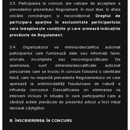
3.3. Participarea la concurs are valoare de acceptare a
prevederilor prezentului Regulament, în mod liber, în afara
Dreptul de
oricărei constrângeri, și necondiționat.
participare aparține în exclusivitate participantului
care îndeplinește condițiile și care urmează indicațiile
prevăzute de Regulament.
3.4. Organizatorul va elimina/descalifica automat
participantul care furnizează date sau informații false,
eronate, incomplete sau necorespunzătoare. De
asemenea, sunt eliminate/descalificate automat
persoanele care se înscriu în concurs folosind o identitate
falsă, care nu respectă prevederile Regulamentului ori care
apelează la acte/modalități frauduloase de natură a
influența concursul. Descalificarea ori eliminarea va
interveni inclusiv în situația în care participantul care a
săvârșit actele prevăzute de prezentul articol a fost inițial
declarat câștigător.
B. ÎNSCRIEREREA ÎN CONCURS