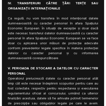
IV. TRANSFERURI CĂTRE ȚĂRI TERȚE SAU
ORGANIZAȚII INTERNAȚIONALE
Ca regulă, nu vom transfera în mod intenționat datele
dumneavoastră cu caracter personal în afara Spațiului
Economic European. În situații de excepție și doar dacă
este necesar, transferul datelor dumneavoastră cu caracter
personal în afara Spațiului Economic European se va face
doar cu aplicarea unor măsuri de protecție adecvate
conform prevederilor legale specifice în materia protecției
datelor cu caracter personal și cu informarea
dumneavoastră corespunzătoare.
V. PERIOADA DE STOCARE A DATELOR CU CARACTER
PERSONAL
Operatorul prelucrează datele cu caracter personal atât
timp cât este necesar îndeplinirii scopurilor pentru care au
fost colectate, respectiv pentru respectarea și executarea
regulamentului oficial al concursului, urmând ca ulterior
finalizării acestuia, datele să fie arhivate potrivit termenelor
de prescripție sau obligațiilor legale pe care le avem.