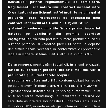
IMAGINEZI” potrivit regulamentului de participare.
Regulamentul are natura unui contract încheiat între
Organizator și participant, astfel încât temeiul legal al
prelucrării este reprezentat de executarea unui
contract, în temeiul art. 6 alin. 1 lit. b) din GDPR.
Având în vedere obligațiile fiscale privind impozitul
g.
datorat pe veniturile din premiile acordate
câștigătorilor
, vă vom prelucra numele, prenumele, codul
numeric personal și valoarea premiului pentru a depune
declarațiile fiscale necesare, în conformitate cu prevederile
legale în vigoare, în temeiul art. 6 alin. 1 lit. c) din GDPR.
De asemenea, menționăm faptul că, în anumite cazuri,
datele cu caracter personal indicate mai sus, vor fi
prelucrate și în următoarele scopuri:
raportarea către autorități
h.
conform obligațiilor legale
art. 6 alin. 1 lit. c) din GDPR;
pe care le avem, în temeiul
gestionarea sistemelor IT
i.
(tehnologia informației), cum
ar fi asigurarea mentenanței și realizarea auditurilor de
securitate asupra rețelelor noastre IT, în temeiul art. 6 alin. 1
lit. f) din GDPR, în vederea atingerii interesului nostru de a