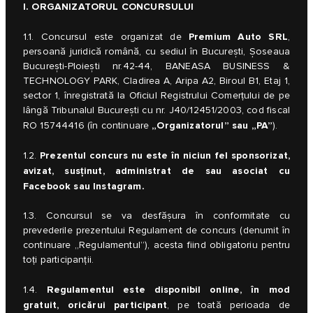
I. ORGANIZATORUL CONCURSULUI
Premium Auto SRL
1.1. Concursul este organizat de
,
persoană juridică română, cu sediul în București, Șoseaua
București-Ploiești nr.42-44, BANEASA BUSINESS &
TECHNOLOGY PARK, Cladirea A, Aripa A2, Biroul B1, Etaj 1,
sector 1, înregistrată la Oficiul Registrului Comerțului de pe
lângă Tribunalul București cu nr. J40/12451/2003, cod fiscal
„Organizatorul” sau „PA”
RO 15744416 (în continuare
).
Prezentul concurs nu este în niciun fel sponsorizat,
1.2.
avizat, susținut, administrat de sau asociat cu
Facebook sau Instagram.
1.3. Concursul se va desfășura în conformitate cu
prevederile prezentului Regulament de concurs (denumit în
continuare „Regulamentul”), acesta fiind obligatoriu pentru
toți participanții.
Regulamentul este disponibil online, în mod
1.4.
gratuit, oricărui participant
, pe toată perioada de