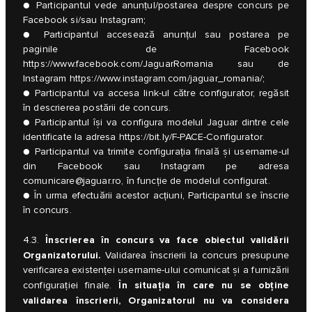
● Participantul vede anunțul/postarea despre concurs pe
Facebook si/sau Instagram;
● Participantul accesează anunțul sau postarea pe
paginile de Facebook
https://www.facebook.com/JaguarRomania
sau de
Instagram
https://www.instagram.com/jaguar_romania/
;
● Participantul va accesa link-ul către configurator, regăsit
în descrierea postării de concurs.
● Participantul își va configura modelul Jaguar dintre cele
identificate la adresa
https://bit.ly/F-PACE-Configurator
.
● Participantul va trimite configurația finală și username-ul
din Facebook sau Instagram pe adresa
comunicare@jaguar.ro
, în funcție de modelul configurat.
● În urma efectuării acestor acțiuni, Participantul se înscrie
în concurs.
Înscrierea în concurs va face obiectul validării
4.3.
Organizatorului.
Validarea înscrierii la concurs presupune
verificarea existenței username-ului comunicat și a furnizării
În situația în care nu se obține
configurației finale.
validarea înscrierii, Organizatorul nu va considera