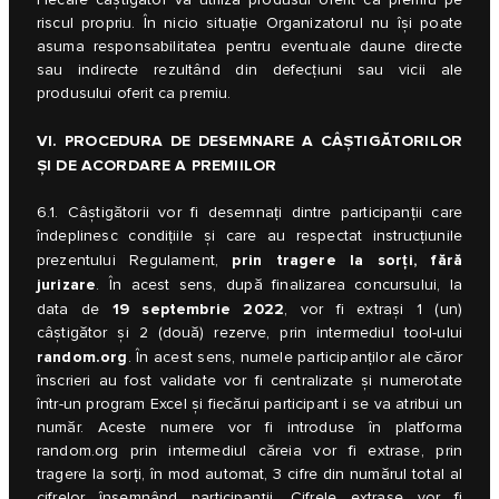
Fiecare câștigător va utiliza produsul oferit ca premiu pe
riscul propriu. În nicio situație Organizatorul nu își poate
asuma responsabilitatea pentru eventuale daune directe
sau indirecte rezultând din defecțiuni sau vicii ale
produsului oferit ca premiu.
VI. PROCEDURA DE DESEMNARE A CÂȘTIGĂTORILOR
ȘI DE ACORDARE A PREMIILOR
6.1. Câștigătorii vor fi desemnați dintre participanții care
îndeplinesc condițiile și care au respectat instrucțiunile
prin tragere la sorți, fără
prezentului Regulament,
jurizare
. În acest sens, după finalizarea concursului, la
19 septembrie 2022
data de
, vor fi extrași 1 (un)
câștigător și 2 (două) rezerve, prin intermediul tool-ului
random.org
. În acest sens, numele participanților ale căror
înscrieri au fost validate vor fi centralizate și numerotate
într-un program Excel şi fiecărui participant i se va atribui un
număr. Aceste numere vor fi introduse în platforma
random.org prin intermediul căreia vor fi extrase, prin
tragere la sorți, în mod automat, 3 cifre din numărul total al
cifrelor însemnând participanţii. Cifrele extrase vor fi