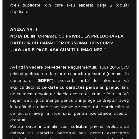
(trei) duplicate, din care s-au eliberat părţii 2 (două)
duplicate.
ANEXA NR. 1
NOTĂ DE INFORMARE CU PRIVIRE LA PRELUCRAREA
DATELOR CU CARACTER PERSONAL CONCURS:
„JAGUAR F-PACE, AȘA CUM ȚI-L IMAGINEZI”
Având în vedere prevederile Regulamentului (UE) 2016/679
privind prelucrarea datelor cu caracter personal (denumit în
“GDPR”
continuare
), prezenta notă de informare vă
ce date cu caracter personal prelucrăm
explică detaliat
,
de ce avem nevoie de datele acestea și cum le folosim. Vă
rugăm să citiți cu atenție pentru a înțelege ce drepturi aveți
în legătură cu datele personale pe care noi le prelucrăm și
ce acțiuni aveți la îndemână pentru exercitarea acestor
drepturi.
Pentru orice informații sau solicitări privind prelucrarea
datelor cu caracter personal sau pentru exercitarea