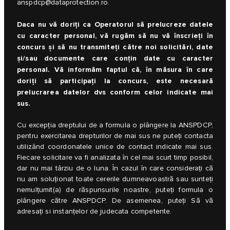
anspdcp@dataprotection.ro
.
Daca nu vă doriți ca Operatorul să prelucreze datele
cu caracter personal, vă rugăm să nu vă înscrieți în
concurs și să nu transmiteți către noi solicitări, date
și/sau documente care conțin date cu caracter
personal. Vă informăm faptul că, în măsura în care
doriți să participați la concurs, este necesară
prelucrarea datelor dvs conform celor indicate mai
sus.
Cu excepția dreptului de a formula o plângere la ANSPDCP,
pentru exercitarea drepturilor de mai sus ne puteți contacta
utilizând coordonatele unice de contact indicate mai sus.
Fiecare solicitare va fi analizata în cel mai scurt timp posibil,
dar nu mai târziu de o luna. În cazul în care considerați că
nu am soluționat toate cererile dumneavoastră sau sunteți
nemulțumit(a) de răspunsurile noastre, puteți formula o
plângere către ANSPDCP. De asemenea, puteți Să vă
adresați si instanțelor de judecata competente.