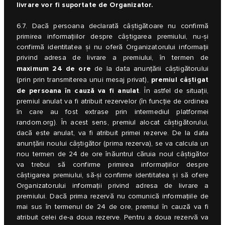
livrare vor fi suportate de Organizator.
6.7. Dacă persoana declarată câștigătoare nu confirmă
primirea informațiilor despre câștigarea premiului, nu-și
confirmă identitatea și nu oferă Organizatorului informații
privind adresa de livrare a premiului, în termen de
maximum 24 de ore
de la data anunțării câștigătorului
premiul câștigat
(prin prin transmiterea unui mesaj privat),
de persoana în cauză va fi anulat
. În astfel de situații,
premiul anulat va fi atribuit rezervelor (în funcție de ordinea
în care au fost extrase prin intermediul platformei
random.org). În acest sens, premiul alocat câștigătorului,
dacă este anulat, va fi atribuit primei rezerve. De la data
anunțării noului câștigător (prima rezerva), se va calcula un
nou termen de 24 de ore înăuntrul căruia noul câștigător
va trebui să confirme primirea informațiilor despre
câștigarea premiului, să-și confirme identitatea și să ofere
Organizatorului informații privind adresa de livrare a
premiului. Dacă prima rezervă nu comunică informațiile de
mai sus în termenul de 24 de ore, premiul în cauză va fi
atribuit celei de-a doua rezerve. Pentru a doua rezervă va