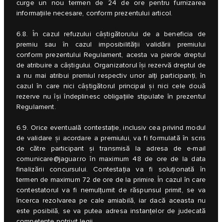
curge un nou termen de 24 de ore pentru furnizarea
informațiile necesare, conform prezentului articol.
6.8. În cazul refuzului câștigătorului de a beneficia de
premiu sau în cazul imposibilității validării premiului
conform prezentului Regulament, acesta va pierde dreptul
de atribuire a câștigului. Organizatorul își rezervă dreptul de
a nu mai atribui premiul respectiv unor alți participanți, în
cazul în care nici câștigătorul principal și nici cele două
rezerve nu își îndeplinesc obligațiile stipulate în prezentul
Regulament.
6.9. Orice eventuală contestație, inclusiv cea privind modul
de validare și acordare a premiului, va fi formulată în scris
de către participant și transmisă la adresa de e-mail
comunicare@jaguar.ro
în maximum 48 de ore de la data
finalizării concursului. Contestația va fi soluționată în
termen de maximum 72 de ore de la primire. În cazul în care
contestatorul va fi nemulțumit de răspunsul primit, se va
încerca rezolvarea pe cale amiabilă, iar dacă aceasta nu
este posibilă, se va putea adresa instanțelor de judecată
competente potrivit legii.