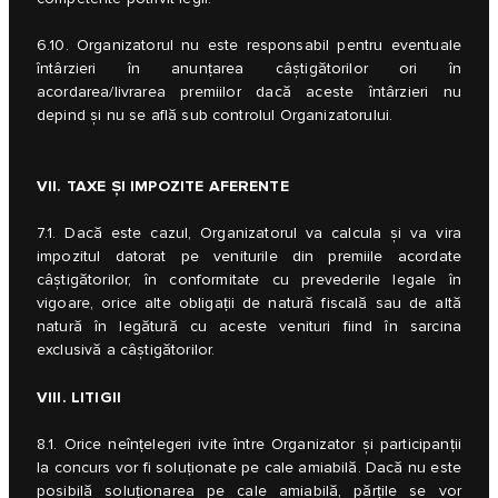
6.10. Organizatorul nu este responsabil pentru eventuale
întârzieri în anunțarea câștigătorilor ori în
acordarea/livrarea premiilor dacă aceste întârzieri nu
depind și nu se află sub controlul Organizatorului.
VII. TAXE ȘI IMPOZITE AFERENTE
7.1. Dacă este cazul, Organizatorul va calcula și va vira
impozitul datorat pe veniturile din premiile acordate
câștigătorilor, în conformitate cu prevederile legale în
vigoare, orice alte obligații de natură fiscală sau de altă
natură în legătură cu aceste venituri fiind în sarcina
exclusivă a câștigătorilor.
VIII. LITIGII
8.1. Orice neînțelegeri ivite între Organizator și participanții
la concurs vor fi soluționate pe cale amiabilă. Dacă nu este
posibilă soluționarea pe cale amiabilă, părțile se vor