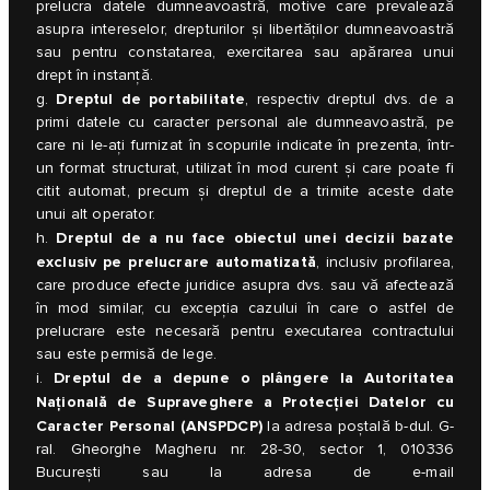
prelucra datele dumneavoastră, motive care prevalează
asupra intereselor, drepturilor şi libertăţilor dumneavoastră
sau pentru constatarea, exercitarea sau apărarea unui
drept în instanţă.
Dreptul de portabilitate
g.
, respectiv dreptul dvs. de a
primi datele cu caracter personal ale dumneavoastră, pe
care ni le-aţi furnizat în scopurile indicate în prezenta, într-
un format structurat, utilizat în mod curent şi care poate fi
citit automat, precum şi dreptul de a trimite aceste date
unui alt operator.
Dreptul de a nu face obiectul unei decizii bazate
h.
exclusiv pe prelucrare automatizată
, inclusiv profilarea,
care produce efecte juridice asupra dvs. sau vă afectează
în mod similar, cu excepţia cazului în care o astfel de
prelucrare este necesară pentru executarea contractului
sau este permisă de lege.
Dreptul de a depune o plângere la Autoritatea
i.
Națională de Supraveghere a Protecției Datelor cu
Caracter Personal (ANSPDCP)
la adresa poștală b-dul. G-
ral. Gheorghe Magheru nr. 28-30, sector 1, 010336
București sau la adresa de e-mail