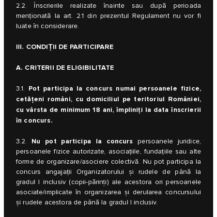
2.2. Înscrierile realizate înainte sau după perioada
menționată la art. 2.1 din prezentul Regulament nu vor fi
luate în considerare.
III. CONDIȚII DE PARTICIPARE
A. CRITERII DE ELIGIBILITATE
Pot participa la concurs numai persoanele fizice,
3.1.
cetățeni români, cu domiciliul pe teritoriul României,
cu vârsta de minimum 18 ani, împliniți la data înscrierii
în concurs.
Nu pot participa la concurs
3.2.
persoanele juridice,
persoanele fizice autorizate, asociațiile, fundațiile sau alte
forme de organizare/asociere colectivă. Nu pot participa la
concurs angajații Organizatorului și rudele de până la
gradul I inclusiv (copii-părinţi) ale acestora ori persoanele
asociate/implicate în organizarea și derularea concursului
și rudele acestora de până la gradul I inclusiv.