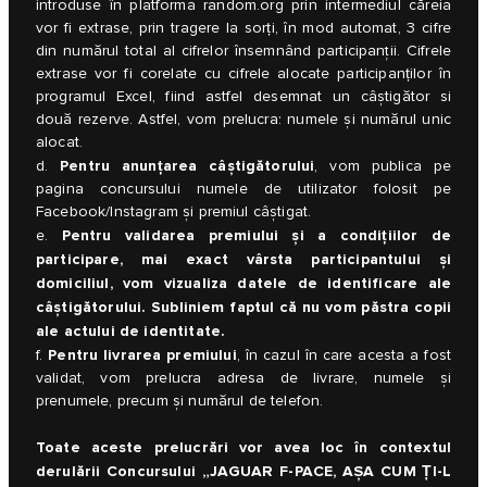
introduse în platforma random.org prin intermediul căreia
vor fi extrase, prin tragere la sorți, în mod automat, 3 cifre
din numărul total al cifrelor însemnând participanţii. Cifrele
extrase vor fi corelate cu cifrele alocate participanților în
programul Excel, fiind astfel desemnat un câștigător si
două rezerve. Astfel, vom prelucra: numele și numărul unic
alocat.
Pentru anunțarea câștigătorului
d.
, vom publica pe
pagina concursului numele de utilizator folosit pe
Facebook/Instagram și premiul câștigat.
Pentru validarea premiului și a condițiilor de
e.
participare, mai exact vârsta participantului și
domiciliul, vom vizualiza datele de identificare ale
câștigătorului. Subliniem faptul că nu vom păstra copii
ale actului de identitate.
Pentru livrarea premiului
f.
, în cazul în care acesta a fost
validat, vom prelucra adresa de livrare, numele și
prenumele, precum și numărul de telefon.
Toate aceste prelucrări vor avea loc în contextul
derulării Concursului „JAGUAR F-PACE, AȘA CUM ȚI-L