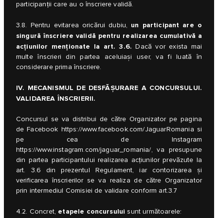
participanții care au o înscriere validă.
un participant are o
3.8. Pentru evitarea oricărui dubiu,
singură înscriere validă pentru realizarea cumulativă a
acțiunilor menționate la art. 3.6.
Dacă vor exista mai
multe înscrieri din partea aceluiași user, va fi luată în
considerare prima înscriere.
IV. MECANISMUL DE DESFĂȘURARE A CONCURSULUI.
VALIDAREA ÎNSCRIERII.
Concursul se va distribui de către Organizator pe pagina
de Facebook
https://www.facebook.com/JaguarRomania
si
pe cea de Instagram
https://www.instagram.com/jaguar_romania/
, va presupune
din partea participantului realizarea acțiunilor prevăzute la
art. 3.6 din prezentul Regulament, iar contorizarea și
verificarea înscrierilor se va realiza de către Organizator
prin intermediul Comisiei de validare conform art.3.7
etapele concursului
4.2. Concret,
sunt următoarele: