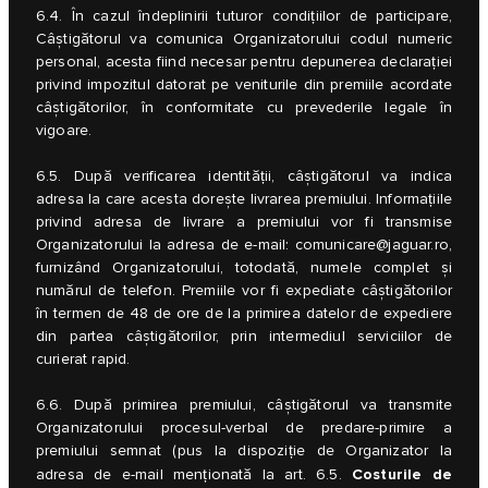
6.4. În cazul îndeplinirii tuturor condițiilor de participare,
Câștigătorul va comunica Organizatorului codul numeric
personal, acesta fiind necesar pentru depunerea declarației
privind impozitul datorat pe veniturile din premiile acordate
câștigătorilor, în conformitate cu prevederile legale în
vigoare.
6.5. După verificarea identității, câștigătorul va indica
adresa la care acesta dorește livrarea premiului. Informațiile
privind adresa de livrare a premiului vor fi transmise
Organizatorului la adresa de e-mail:
comunicare@jaguar.ro
,
furnizând Organizatorului, totodată, numele complet și
numărul de telefon. Premiile vor fi expediate câștigătorilor
în termen de 48 de ore de la primirea datelor de expediere
din partea câștigătorilor, prin intermediul serviciilor de
curierat rapid.
6.6. După primirea premiului, câștigătorul va transmite
Organizatorului procesul-verbal de predare-primire a
premiului semnat (pus la dispoziție de Organizator la
Costurile de
adresa de e-mail menționată la art. 6.5.