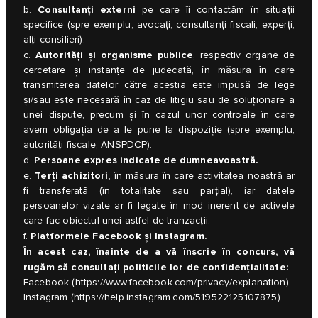
Consultanți externi
b.
pe care îi contactăm în situații
specifice (spre exemplu, avocați, consultanți fiscali, experți,
alți consilieri).
Autorități și organisme publice
c.
, respectiv organe de
cercetare și instanțe de judecată, în măsura în care
transmiterea datelor către aceștia este impusă de lege
și/sau este necesară în caz de litigiu sau de soluţionare a
unei dispute, precum şi în cazul unor controale în care
avem obligaţia de a le pune la dispoziţie (spre exemplu,
autorități fiscale, ANSPDCP).
Persoane expres indicate de dumneavoastră.
d.
Terți achizitori
e.
, în măsura în care activitatea noastră ar
fi transferată (în totalitate sau parțial), iar datele
persoanelor vizate ar fi legate în mod inerent de activele
care fac obiectul unei astfel de tranzacții.
Platformele Facebook și Instagram.
f.
În acest caz, înainte de a vă înscrie în concurs, vă
rugăm să consultați politicile lor de confidențialitate:
Facebook (
https://www.facebook.com/privacy/explanation
)
Instagram (
https://help.instagram.com/519522125107875
)