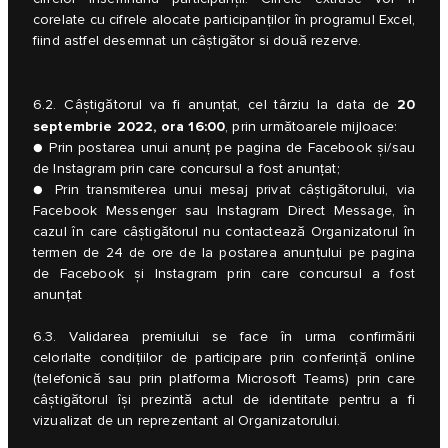
corelate cu cifrele alocate participanților în programul Excel,
fiind astfel desemnat un câștigător si două rezerve.
20
6.2. Câștigătorul va fi anunțat, cel târziu la data de
septembrie 2022, ora 16:00
, prin următoarele mijloace:
● Prin postarea unui anunț pe pagina de Facebook și/sau
de Instagram prin care concursul a fost anunțat;
● Prin transmiterea unui mesaj privat câștigătorului, via
Facebook Messenger sau Instagram Direct Message, în
cazul în care câștigătorul nu contactează Organizatorul în
termen de 24 de ore de la postarea anunțului pe pagina
de Facebook și Instagram prin care concursul a fost
anunțat
6.3. Validarea premiului se face în urma confirmării
celorlalte condițiilor de participare prin conferință online
(telefonică sau prin platforma Microsoft Teams) prin care
câștigătorul își prezintă actul de identitate pentru a fi
vizualizat de un reprezentant al Organizatorului.