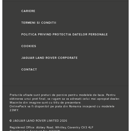
CARIERE
TERMENI SI CONDITII
POLITICA PRIVIND PROTECTIA DATELOR PERSONALE
COOKIES
JAGUAR LAND ROVER CORPORATE
CONTACT
Preturile afisate sunt preturi de pornire pentru modelele de baza. Pentru
obtinerea unui pret final, va rugam sa va adresati celui mai apropiat dealer.
Masinile din imagine sunt cu titlu de prezentare.
OnlinePack va fi disponibil pe piata din Romania incepand cu modelele
23MY.
© JAGUAR LAND ROVER LIMITED 2026
Registered Office: Abbey Road, Whitley, Coventry CV3 4LF