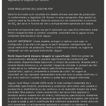
Registered in England No: 1672070
VIEW REGULATION (EU) 2020/740 PDF
Valorile furnizate sunt rezultate din testele oficiale realizate de producator
in conformitate cu legislatia UE. Numai in scop comparativ. Este posibil ca
valorile reale sa fie diferite. Valorile consumului de combustibil si emisiilor
de CO
pot varia in functie de roti si echipamentele optionale din dotare.
2
Anumite echipamente descrise pot fi optionale sau specifice diferitelor piete.
Pentru disponibilitate si conditii complete, consultati site-ul jaguar.ro sau
contactati distribuitorul local Jaguar.
ANUNT IMPORTANT: Unele modele, echipari si optiuni care apar in
configurator si pe site-urile jaguar.ro pot fi temporar indisponibile, din
cauza restrictiilor de productie. Pentru o informare corecta, va rugam sa
contactati cel mai apropiat distribuitor Jaguar.
Notă importantă despre imagini și specificații.
Deficitul global de
semiconductori afecteaza in prezent specificatiile de constructie ale
vehiculelor, disponibilitatea optiunilor si timpul de productie. Aceasta este o
situatie foarte dinamica si, ca rezultat, imaginile utilizate in prezent pe site-
ul web pot sa nu reflecte pe deplin specificatiile actuale pentru
caracteristici, optiuni, ornamente si scheme de culori. Va rugam sa
consultati cel mai apropiat reprezentant autorizat care va putea confirma cu
dvs. orice restrictii curente si pentru a putea face o alegere informata.
Jaguar Land Rover Limited 2026 caută în mod constant modalități de a
îmbunătăți specificațiile, proiectarea și producția vehiculelor sale, piesele și
accesoriile și modificările au loc continuu, și ne rezervăm dreptul de a face
schimbări fără preaviz. Unele caracteristici pot varia între opțional și
standard pentru modele din ani diferiț. Informațiile, specificațiile, motoarele
și culorile de pe acest site se bazează pe specificațiile europene, pot varia de
la piață la piață și pot fi modificate fără notificare prealabilă. Unele vehicule
sunt prezentate cu echipamente opționale și accesorii cu montare la