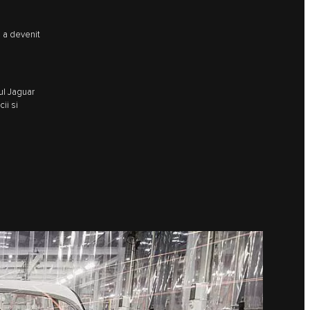
i a devenit
ul Jaguar
ii si