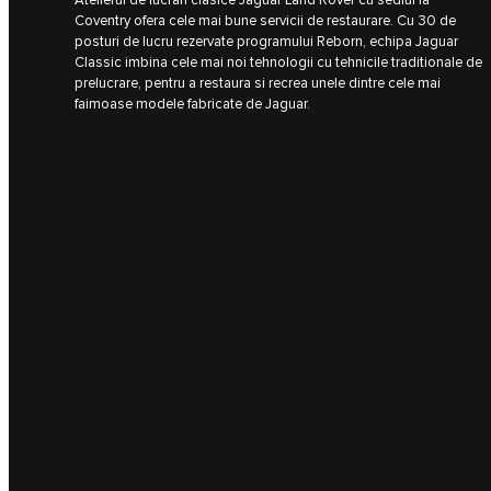
Atelierul de lucrari clasice Jaguar Land Rover cu sediul la
Coventry ofera cele mai bune servicii de restaurare. Cu 30 de
posturi de lucru rezervate programului Reborn, echipa Jaguar
Classic imbina cele mai noi tehnologii cu tehnicile traditionale de
prelucrare, pentru a restaura si recrea unele dintre cele mai
faimoase modele fabricate de Jaguar.