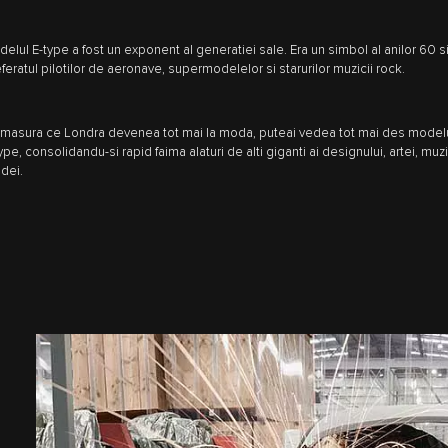
elul E‑type a fost un exponent al generatiei sale. Era un simbol al anilor 60 s
feratul pilotilor de aeronave, supermodelelor si starurilor muzicii rock.
masura ce Londra devenea tot mai la moda, puteai vedea tot mai des model
ype, consolidandu-si rapid faima alaturi de alti giganti ai designului, artei, muzic
dei.