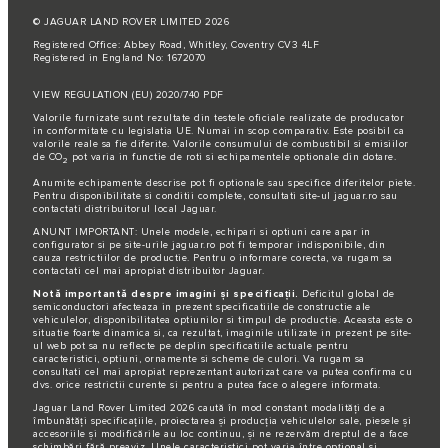
© JAGUAR LAND ROVER LIMITED 2026
Registered Office: Abbey Road, Whitley, Coventry CV3 4LF
Registered in England No: 1672070
VIEW REGULATION (EU) 2020/740 PDF
Valorile furnizate sunt rezultate din testele oficiale realizate de producator
in conformitate cu legislatia UE. Numai in scop comparativ. Este posibil ca
valorile reale sa fie diferite. Valorile consumului de combustibil si emisiilor
de CO
pot varia in functie de roti si echipamentele optionale din dotare.
2
Anumite echipamente descrise pot fi optionale sau specifice diferitelor piete.
Pentru disponibilitate si conditii complete, consultati site-ul jaguar.ro sau
contactati distribuitorul local Jaguar.
ANUNT IMPORTANT: Unele modele, echipari si optiuni care apar in
configurator si pe site-urile jaguar.ro pot fi temporar indisponibile, din
cauza restrictiilor de productie. Pentru o informare corecta, va rugam sa
contactati cel mai apropiat distribuitor Jaguar.
Notă importantă despre imagini și specificații.
Deficitul global de
semiconductori afecteaza in prezent specificatiile de constructie ale
vehiculelor, disponibilitatea optiunilor si timpul de productie. Aceasta este o
situatie foarte dinamica si, ca rezultat, imaginile utilizate in prezent pe site-
ul web pot sa nu reflecte pe deplin specificatiile actuale pentru
caracteristici, optiuni, ornamente si scheme de culori. Va rugam sa
consultati cel mai apropiat reprezentant autorizat care va putea confirma cu
dvs. orice restrictii curente si pentru a putea face o alegere informata.
Jaguar Land Rover Limited 2026 caută în mod constant modalități de a
îmbunătăți specificațiile, proiectarea și producția vehiculelor sale, piesele și
accesoriile și modificările au loc continuu, și ne rezervăm dreptul de a face
schimbări fără preaviz. Unele caracteristici pot varia între opțional și