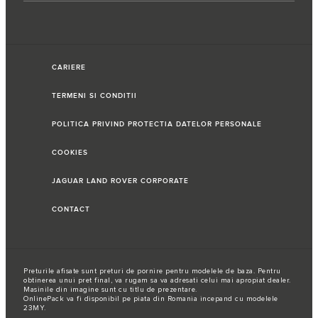
CARIERE
TERMENI SI CONDITII
POLITICA PRIVIND PROTECTIA DATELOR PERSONALE
COOKIES
JAGUAR LAND ROVER CORPORATE
CONTACT
Preturile afisate sunt preturi de pornire pentru modelele de baza. Pentru
obtinerea unui pret final, va rugam sa va adresati celui mai apropiat dealer.
Masinile din imagine sunt cu titlu de prezentare.
OnlinePack va fi disponibil pe piata din Romania incepand cu modelele
23MY.