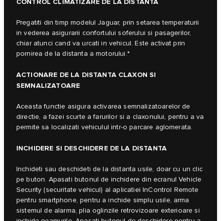
CONTROL CLIMATIZARE DE LA DISTANTA
Pregatiti din timp modelul Jaguar, prin setarea temperaturii
in vederea asigurarii confortului soferului si pasagerilor,
chiar atunci cand va urcati in vehicul. Este activat prin
pornirea de la distanta a motorului.*
ACTIONARE DE LA DISTANTA CLAXON SI
SEMNALIZATOARE
Aceasta functie asigura activarea semnalizatoarelor de
directie, a fazei scurte a farurilor si a claxonului, pentru a va
permite sa localizati vehiculul intr-o parcare aglomerata.
INCHIDERE SI DESCHIDERE DE LA DISTANTA
Inchideti sau deschideti de la distanta usile, doar cu un clic
pe buton. Apasati butonul de inchidere din ecranul Vehicle
Security (securitate vehicul) al aplicatiei InControl Remote
pentru smartphone, pentru a inchide simplu usile, arma
sistemul de alarma, plia oglinzile retrovizoare exterioare si
inchide geamurile. Apasati butonul de deschidere pentru a