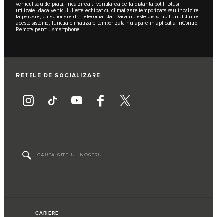
vehicul sau de piata, incalzirea si ventilarea de la distanta pot fi totusi
utilizate, daca vehiculul este echipat cu climatizare temporizata sau incalzire
la parcare, cu actionare din telecomanda. Daca nu este disponibil unul dintre
aceste sisteme, functia climatizare temporizata nu apare in aplicatia InControl
Remote pentru smartphone.
REȚELE DE SOCIALIZARE
CARIERE