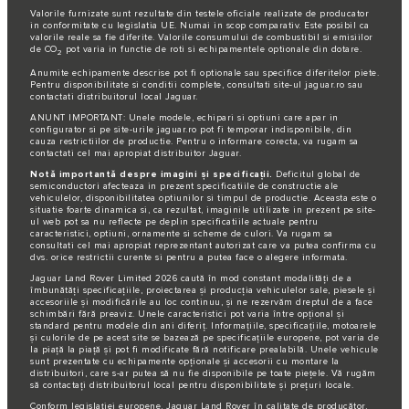
Valorile furnizate sunt rezultate din testele oficiale realizate de producator
in conformitate cu legislatia UE. Numai in scop comparativ. Este posibil ca
valorile reale sa fie diferite. Valorile consumului de combustibil si emisiilor
de CO
pot varia in functie de roti si echipamentele optionale din dotare.
2
Anumite echipamente descrise pot fi optionale sau specifice diferitelor piete.
Pentru disponibilitate si conditii complete, consultati site-ul jaguar.ro sau
contactati distribuitorul local Jaguar.
ANUNT IMPORTANT: Unele modele, echipari si optiuni care apar in
configurator si pe site-urile jaguar.ro pot fi temporar indisponibile, din
cauza restrictiilor de productie. Pentru o informare corecta, va rugam sa
contactati cel mai apropiat distribuitor Jaguar.
Notă importantă despre imagini și specificații.
Deficitul global de
semiconductori afecteaza in prezent specificatiile de constructie ale
vehiculelor, disponibilitatea optiunilor si timpul de productie. Aceasta este o
situatie foarte dinamica si, ca rezultat, imaginile utilizate in prezent pe site-
ul web pot sa nu reflecte pe deplin specificatiile actuale pentru
caracteristici, optiuni, ornamente si scheme de culori. Va rugam sa
consultati cel mai apropiat reprezentant autorizat care va putea confirma cu
dvs. orice restrictii curente si pentru a putea face o alegere informata.
Jaguar Land Rover Limited 2026 caută în mod constant modalități de a
îmbunătăți specificațiile, proiectarea și producția vehiculelor sale, piesele și
accesoriile și modificările au loc continuu, și ne rezervăm dreptul de a face
schimbări fără preaviz. Unele caracteristici pot varia între opțional și
standard pentru modele din ani diferiț. Informațiile, specificațiile, motoarele
și culorile de pe acest site se bazează pe specificațiile europene, pot varia de
la piață la piață și pot fi modificate fără notificare prealabilă. Unele vehicule
sunt prezentate cu echipamente opționale și accesorii cu montare la
distribuitori, care s-ar putea să nu fie disponibile pe toate piețele. Vă rugăm
să contactați distribuitorul local pentru disponibilitate și prețuri locale.
Conform legislației europene, Jaguar Land Rover în calitate de producător,