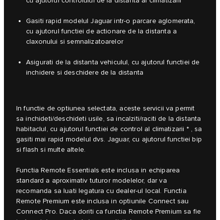
cu ajutorul controlului de la distanta al climatizarii
Gasiti rapid modelul Jaguar intr-o parcare aglomerata,
cu ajutorul functiei de actionare de la distanta a
claxonului si semnalizatoarelor
Asigurati de la distanta vehiculul, cu ajutorul functiei de
inchidere si deschidere de la distanta
In functie de optiunea selectata, aceste servicii va permit
sa inchideti/deschideti usile, sa incalziti/raciti de la distanta
habitaclul, cu ajutorul functiei de control al climatizarii * , sa
gasiti mai rapid modelul dvs. Jaguar, cu ajutorul functiei bip
si flash si multe altele.
Functia Remote Essentials este inclusa in echiparea
standard a aproximativ tuturor modelelor, dar va
recomanda sa luati legatura cu dealer-ul local. Functia
Remote Premium este inclusa in optiunile Connect sau
Connect Pro. Daca doriti ca functia Remote Premium sa fie