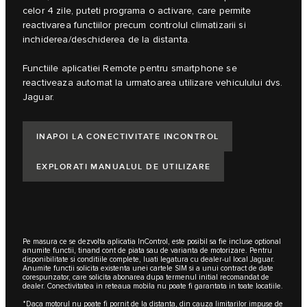
celor 4 zile, puteti programa o activare, care permite
reactivarea functiilor precum controlul climatizarii si
inchiderea/deschiderea de la distanta.
Functiile aplicatiei Remote pentru smartphone se
reactiveaza automat la urmatoarea utilizare vehiculului dvs.
Jaguar.
INAPOI LA CONECTIVITATE INCONTROL
EXPLORATI MANUALUL DE UTILIZARE
Pe masura ce se dezvolta aplicatia InControl, este posibil sa fie incluse optional
anumite functii, tinand cont de piata sau de varianta de motorizare. Pentru
disponibilitate si conditiile complete, luati legatura cu dealer-ul local Jaguar.
Anumite functii solicita existenta unei cartele SIM si a unui contract de date
corespunzator, care solicita abonarea dupa termenul initial recomandat de
dealer. Conectivitatea in reteaua mobila nu poate fi garantata in toate locatiile.
*Daca motorul nu poate fi pornit de la distanta, din cauza limitarilor impuse de