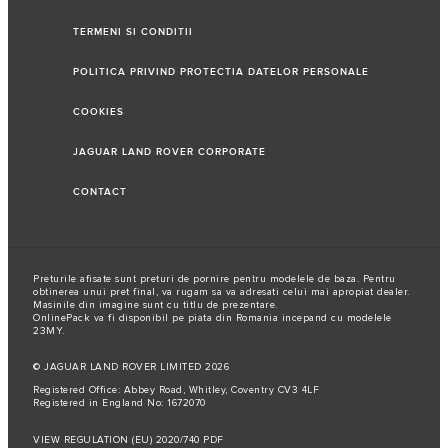
TERMENI SI CONDITII
POLITICA PRIVIND PROTECTIA DATELOR PERSONALE
COOKIES
JAGUAR LAND ROVER CORPORATE
CONTACT
Preturile afisate sunt preturi de pornire pentru modelele de baza. Pentru
obtinerea unui pret final, va rugam sa va adresati celui mai apropiat dealer.
Masinile din imagine sunt cu titlu de prezentare.
OnlinePack va fi disponibil pe piata din Romania incepand cu modelele
23MY.
© JAGUAR LAND ROVER LIMITED 2026
Registered Office: Abbey Road, Whitley, Coventry CV3 4LF
Registered in England No: 1672070
VIEW REGULATION (EU) 2020/740 PDF