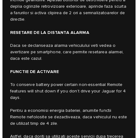
deplia oglinzile retrovizoare exterioare, aprinde faza scurta
a farurilor si activa clipirea de 2 ori a semnalizatoarelor de
directie.
RESETARE DE LA DISTANTA ALARMA
Daca se declanseaza alarma vehiculului veti vedea o
avertizare pe smartphone, care permite resetarea alarmei,
daca este cazul.
FUNCTIE DE ACTIVARE
To conserve battery power certain non-essential Remote
features will shut down if you don’t drive your Jaguar for 4
days.
Pentru a economisi energia bateriei, anumite functii
Remote nefolosite se dezactiveaza, daca vehiculul nu este
de utilizat timp de 4 zile.
Astfel, daca doriti sa utilizati aceste servicii dupa trecerea